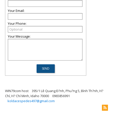
Your Email:
Your Phone:
Your Message:
WIN79com host
395/1 Lê Quang Ð?nh, Phu?ng 5, Bình Th?nh, H?
Chí, H? Chí Minh, Idaho 70000
0965856991
koldacespedes497@gmail.com