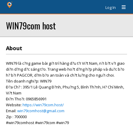
Log In
WIN79com host
About
WIN79 là c?ng game bài gi?i trí hàng d?u t?i Vi?t Nam, n?i b?t v?i giao
di?n d?ng d?c sáng t?o. Trang web ho?t d?ng h?p pháp và du?c b?o
h? b?i PAGCOR, d?m b?o an toàn và ch?t lu?ng cho ngu?i choi.
Tên doanh nghi?p: WIN79
Ð?a Ch? : 395/1 Lê Quang Ð?nh, Phu?ng 5, Bình Th?nh, H? Chí Minh,
Vi?t Nam
Ði?n Tho?i: 0965856991
Website:
https://win79com.host/
Email:
win79comhost@gmail.com
Zip : 700000
#win79comhost #win79com #win79