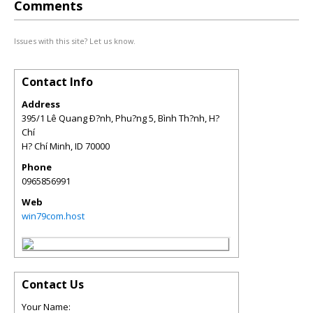
Comments
Issues with this site? Let us know.
Contact Info
Address
395/1 Lê Quang Ð?nh, Phu?ng 5, Bình Th?nh, H?
Chí
H? Chí Minh
,
ID
70000
Phone
0965856991
Web
win79com.host
Contact Us
Your Name: